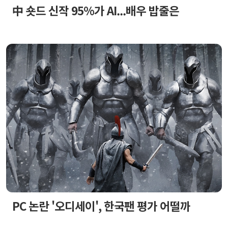
中 숏드 신작 95%가 AI...배우 밥줄은
PC 논란 '오디세이', 한국팬 평가 어떨까