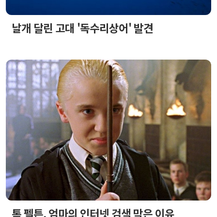
날개 달린 고대 '독수리상어' 발견
톰 펠튼, 엄마의 인터넷 검색 막은 이유