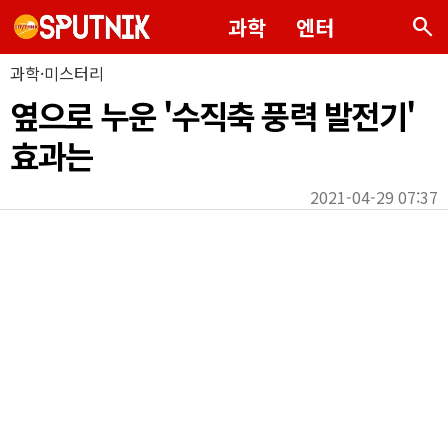
search
과학
엔터
과학·미스터리
옆으로 누운 '수직축 풍력 발전기'
효과는
2021-04-29 07:37