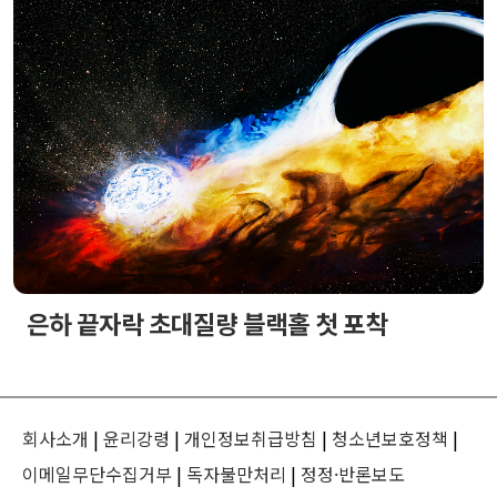
은하 끝자락 초대질량 블랙홀 첫 포착
회사소개
|
윤리강령
|
개인정보취급방침
|
청소년보호정책
|
이메일무단수집거부
|
독자불만처리
|
정정·반론보도