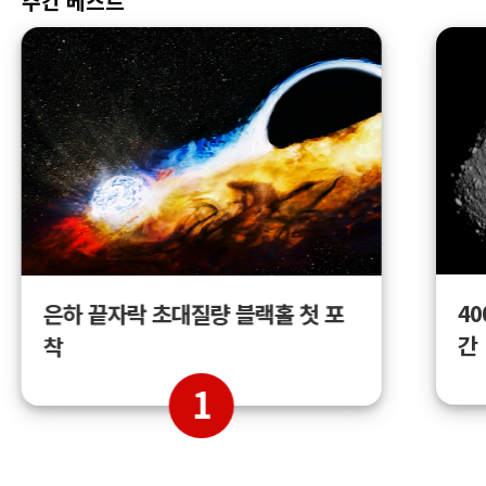
주간 베스트
4
은하 끝자락 초대질량 블랙홀 첫 포
간
착
1