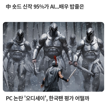
中 숏드 신작 95%가 AI...배우 밥줄은
PC 논란 '오디세이', 한국팬 평가 어떨까