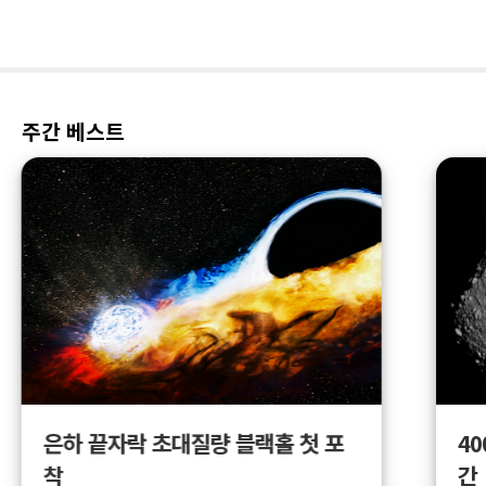
주간 베스트
4
은하 끝자락 초대질량 블랙홀 첫 포
간
착