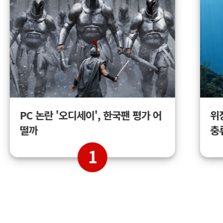
위
PC 논란 '오디세이', 한국팬 평가 어
충
떨까
1