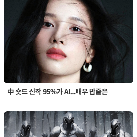
中 숏드 신작 95%가 AI...배우 밥줄은