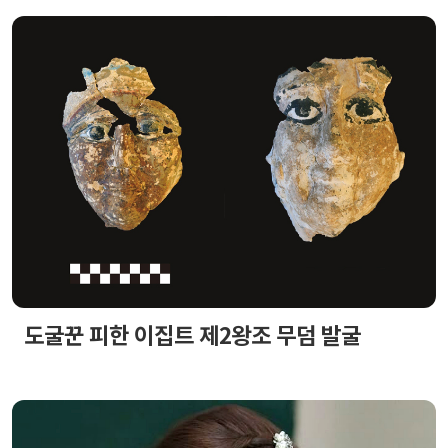
도굴꾼 피한 이집트 제2왕조 무덤 발굴