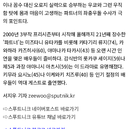
이나 꼼수 대신 오로지 실력으로 승부하는 우쿄와 그런 우직
함 탓에 몸과 마음이 고생하는 파트너의 좌충우돌 수사가 극
의 포인트다.
2000년 3부작 프리시즌부터 시작해 올해까지 21년째 장수한
'파트너'는 미즈타니 유타카를 비롯해 카타기리 류지(74), 카
와하라 카즈히사(60), 야마나카 타카시(43) 등 오랜 시간 인
연을 맺은 배우들이 즐비하다. 감식반의 롯카쿠 세이지(59)나
제5과 과장 야마니시 아츠시(59)는 이 드라마로 유명해졌다.
키무라 요시노(45)나 이케와키 치즈루(40) 등 인기 절정의 배
우들이 역대 게스트로 출연했다.
서지우 기자
zeewoo@sputnik.kr
⇨스푸트니크 네이버포스트 바로가기
⇨스푸트니크 유튜브 채널 바로가기