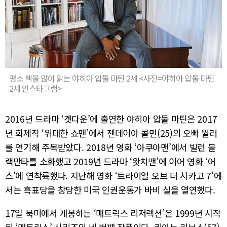
평소 책을 많이 읽는 야히아 압둘 마틴 2세 <사진=야히아 압둘 마틴
2세 인스타그램>
2016년 드라마 ‘겟다운’에 출연한 야히아 압둘 마틴은 2017
년 화제작 ‘위대한 쇼맨’에서 젠데이아 콜먼(25)의 오빠 윌러
를 연기해 주목받았다. 2018년 영화 ‘아쿠아맨’에서 빌런 블
랙만타를 소화했고 2019년 드라마 ‘왓치맨’에 이어 영화 ‘어
스’에 연착륙했다. 지난해 영화 ‘트라이얼 오브 더 시카고 7’에
서는 흑표당을 창당한 미국 인권운동가 바비 실을 열연했다.
17일 북미에서 개봉하는 ‘매트릭스 리저렉션’은 1999년 시작