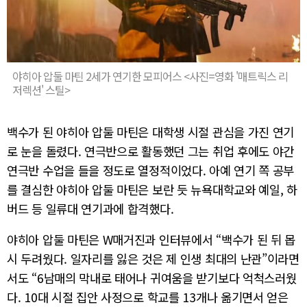
야히아 압둘 마틴 2세가 연기한 모피어스 <사진=영화 '매트릭스 리
저렉션' 스틸>
백수가 된 야히아 압둘 마틴은 대학생 시절 관심을 가진 연기
로 눈을 돌렸다. 연극반으로 활동했던 그는 취업 후에도 야간
연극반 수업을 들을 정도로 열정적이었다. 아예 연기 쪽 공부
를 결심한 야히아 압둘 마틴은 보란 듯 뉴욕대학교와 예일, 하
버드 등 일류대 연기과에 합격했다.
야히아 압둘 마틴은 W매거진과 인터뷰에서 “백수가 된 뒤 몹
시 두려웠다. 일자리를 잃은 것은 제 인생 최대의 난관”이라면
서도 “6남매의 막내로 태어나 귀여움을 받기보다 억척스러웠
다. 10대 시절 집안 사정으로 학교를 13개나 옮기면서 얻은