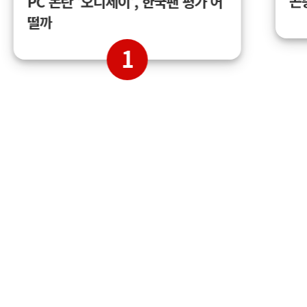
곤
PC 논란 '오디세이', 한국팬 평가 어
떨까
1