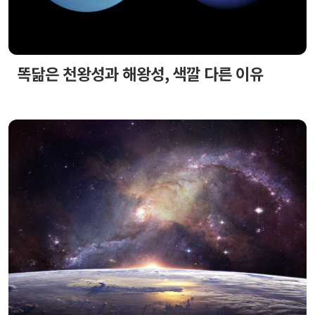
똑닮은 천왕성과 해왕성, 색깔 다른 이유