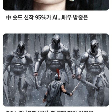
中 숏드 신작 95%가 AI...배우 밥줄은