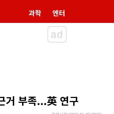
과학
엔터
ad
근거 부족...英 연구