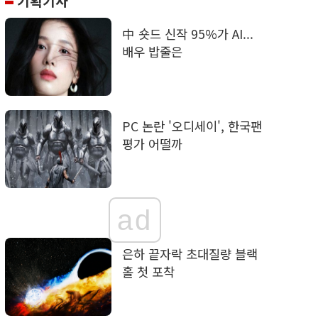
기획기사
中 숏드 신작 95%가 AI...
배우 밥줄은
PC 논란 '오디세이', 한국팬
평가 어떨까
ad
은하 끝자락 초대질량 블랙
홀 첫 포착