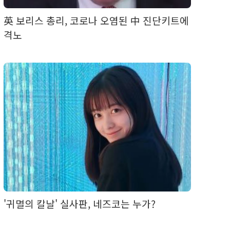
英 보리스 총리, 코로나 오염된 中 진단키트에
격노
'귀멸의 칼날' 실사판, 네즈코는 누가?