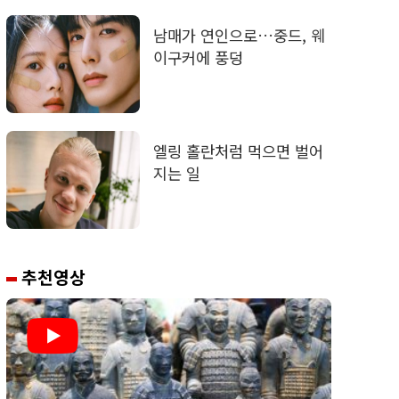
남매가 연인으로…중드, 웨
이구커에 풍덩
엘링 홀란처럼 먹으면 벌어
지는 일
추천영상