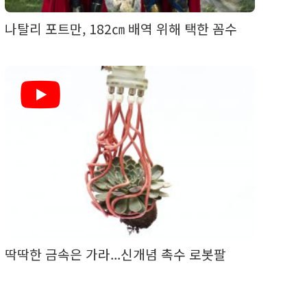
나탈리 포트만, 182㎝ 배역 위해 택한 꼼수
딱딱한 금속은 가라...신개념 촉수 로봇팔