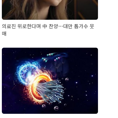
의료진 위로한다며 中 찬양…대만 톱가수 뭇
매