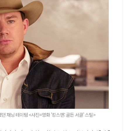
던 채닝 테이텀 <사진=영화 '킹스맨: 골든 서클' 스틸>