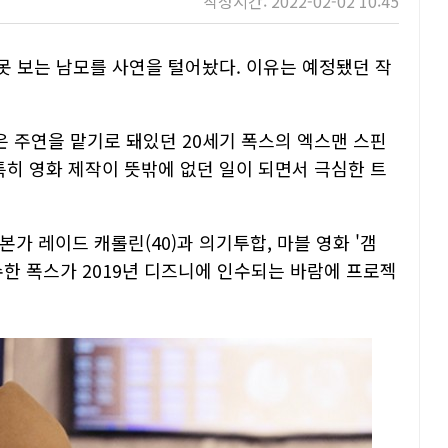
작성시간: 2022-02-02 10:45
 못 보는 남모를 사연을 털어놨다. 이유는 예정됐던 작
은
주연을
맡기로
돼있던 20세기 폭스의 엑스맨 스핀
특히 영화 제작이 뜻밖에 없던 일이 되면서 극심한 트
본가 레이드 캐롤린(40)과 의기투합, 마블 영화 '갬
착수한 폭스가 2019년 디즈니에 인수되는 바람에 프로젝