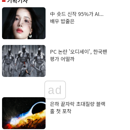
기획기사
中 숏드 신작 95%가 AI...
배우 밥줄은
PC 논란 '오디세이', 한국팬
평가 어떨까
ad
은하 끝자락 초대질량 블랙
홀 첫 포착