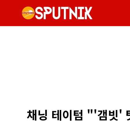
채닝 테이텀 "'갬빗' 