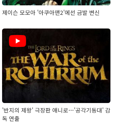
제이슨 모모아 '아쿠아맨2'에선 금발 변신
'반지의 제왕' 극장판 애니로…'공각기동대' 감
독 연출