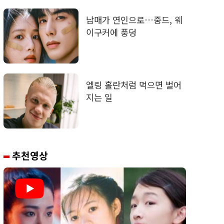
남매가 연인으로…중드, 웨
이구커에 풍덩
엘링 홀란처럼 먹으면 벌어
지는 일
추천영상