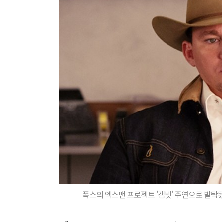
폭스의 엑스맨 프로젝트 '갬빗' 주연으로 발탁됐