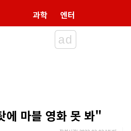
과학
엔터
ad
탓에 마블 영화 못 봐"