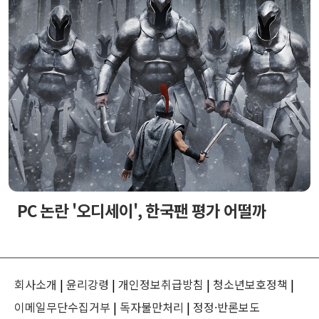
PC 논란 '오디세이', 한국팬 평가 어떨까
회사소개
|
윤리강령
|
개인정보취급방침
|
청소년보호정책
|
이메일무단수집거부
|
독자불만처리
|
정정·반론보도