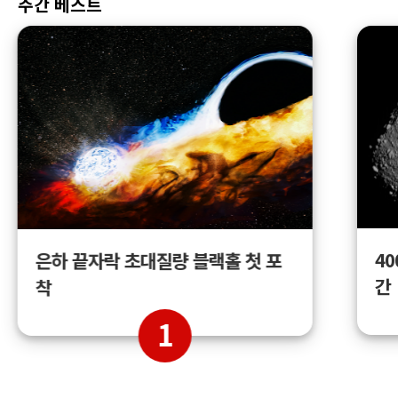
주간 베스트
4
은하 끝자락 초대질량 블랙홀 첫 포
간
착
1