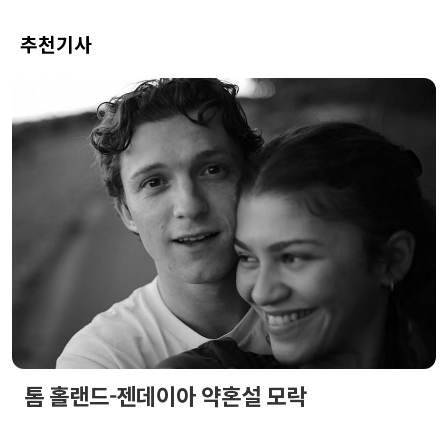
추천기사
톰 홀랜드-젠데이아 약혼설 모락