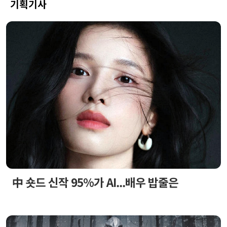
기획기사
中 숏드 신작 95%가 AI...배우 밥줄은