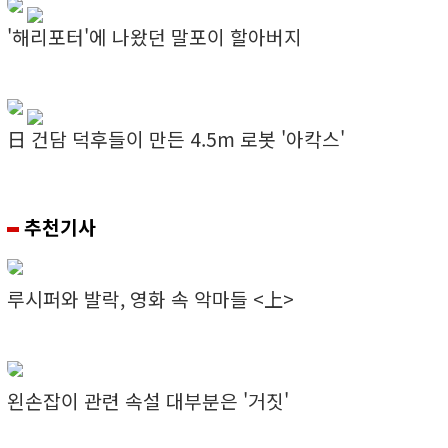
'해리포터'에 나왔던 말포이 할아버지
日 건담 덕후들이 만든 4.5m 로봇 '아칵스'
추천기사
루시퍼와 발락, 영화 속 악마들 <上>
왼손잡이 관련 속설 대부분은 '거짓'