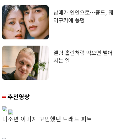
남매가 연인으로…중드, 웨
이구커에 풍덩
엘링 홀란처럼 먹으면 벌어
지는 일
추천영상
미소년 이미지 고민했던 브래드 피트