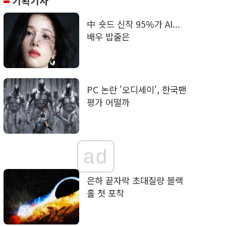
기획기사
中 숏드 신작 95%가 AI...
배우 밥줄은
PC 논란 '오디세이', 한국팬
평가 어떨까
ad
은하 끝자락 초대질량 블랙
홀 첫 포착