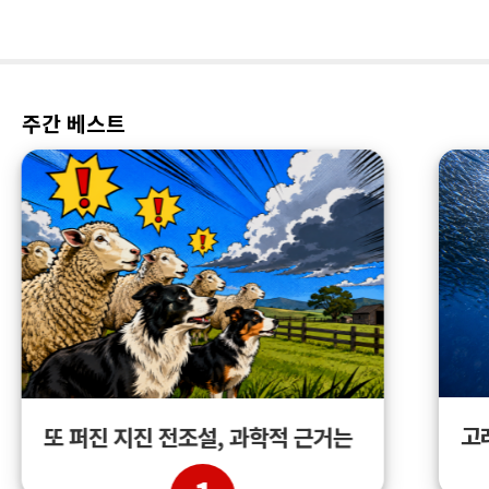
주간 베스트
고
또 퍼진 지진 전조설, 과학적 근거는