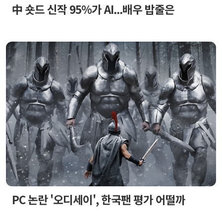
中 숏드 신작 95%가 AI...배우 밥줄은
PC 논란 '오디세이', 한국팬 평가 어떨까