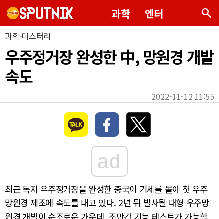
search
과학
엔터
과학·미스터리
우주정거장 완성한 中, 망원경 개발
속도
2022-11-12 11:55
ad
최근 독자 우주정거장을 완성한 중국이 기세를 몰아 첫 우주
망원경 제조에 속도를 내고 있다. 2년 뒤 발사될 대형 우주망
원경 개발이 순조로운 가운데, 조만간 기능 테스트가 가능할