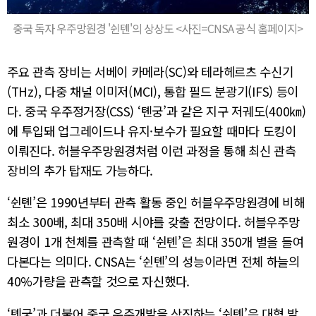
중국 독자 우주망원경 '쉰톈'의 상상도 <사진=CNSA 공식 홈페이지>
주요 관측 장비는 서베이 카메라(SC)와 테라헤르츠 수신기
(THz), 다중 채널 이미저(MCI), 통합 필드 분광기(IFS) 등이
다. 중국 우주정거장(CSS) ‘톈궁’과 같은 지구 저궤도(400㎞)
에 투입돼 업그레이드나 유지·보수가 필요할 때마다 도킹이
이뤄진다. 허블우주망원경처럼 이런 과정을 통해 최신 관측
장비의 추가 탑재도 가능하다.
‘쉰톈’은 1990년부터 관측 활동 중인 허블우주망원경에 비해
최소 300배, 최대 350배 시야를 갖출 전망이다. 허블우주망
원경이 1개 천체를 관측할 때 ‘쉰톈’은 최대 350개 별을 들여
다본다는 의미다. CNSA는 ‘쉰톈’의 성능이라면 전체 하늘의
40%가량을 관측할 것으로 자신했다.
‘톈궁’과 더불어 중국 우주개발을 상징하는 ‘쉰톈’은 대형 발