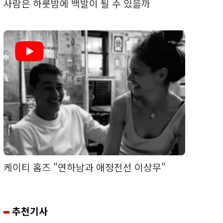
사람은 하룻밤에 백발이 될 수 있을까
케이티 홈즈 "연하남과 애정전선 이상무"
추천기사