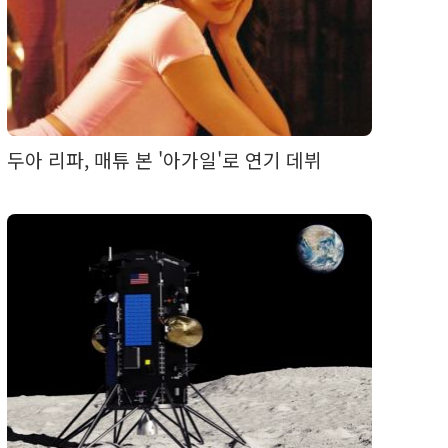
두아 리파, 매튜 본 '아가일'로 연기 데뷔