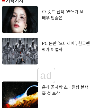
기획기사
中 숏드 신작 95%가 AI...
배우 밥줄은
PC 논란 '오디세이', 한국팬
평가 어떨까
ad
은하 끝자락 초대질량 블랙
홀 첫 포착