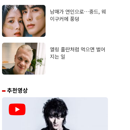
남매가 연인으로…중드, 웨
이구커에 풍덩
엘링 홀란처럼 먹으면 벌어
지는 일
추천영상