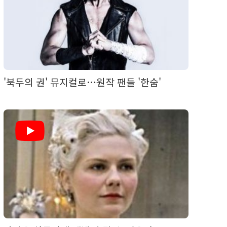
'북두의 권' 뮤지컬로…원작 팬들 '한숨'