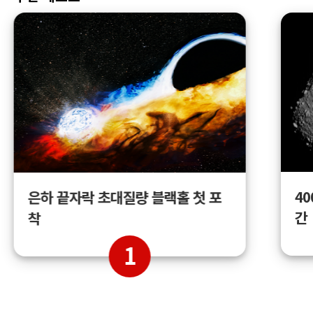
4
은하 끝자락 초대질량 블랙홀 첫 포
간
착
1