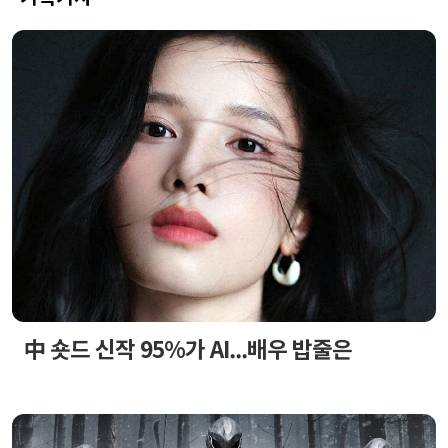
中 숏드 신작 95%가 AI...배우 밥줄은