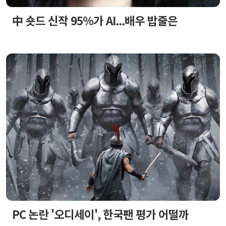
中 숏드 신작 95%가 AI...배우 밥줄은
PC 논란 '오디세이', 한국팬 평가 어떨까