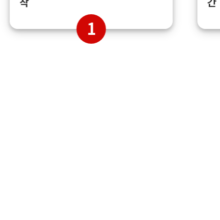
간
착
1