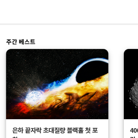
주간 베스트
4
은하 끝자락 초대질량 블랙홀 첫 포