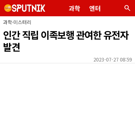
search
과학
엔터
과학·미스터리
인간 직립 이족보행 관여한 유전자
발견
2023-07-27 08:59