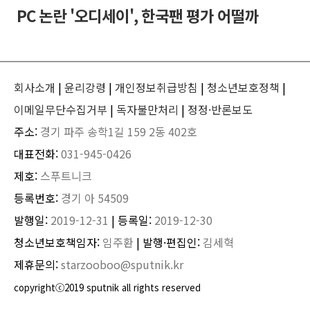
PC 논란 '오디세이', 한국팬 평가 어떨까
회사소개
|
윤리강령
|
개인정보취급방침
|
청소년보호정책
|
이메일무단수집거부
|
독자불만처리
|
정정·반론보도
주소:
경기 파주 송학1길 159 2동 402호
대표전화:
031-945-0426
제호:
스푸트니크
등록번호:
경기 아 54509
발행일:
2019-12-31
| 등록일:
2019-12-30
청소년보호책임자:
임주환
| 발행·편집인:
김세혁
제휴문의:
starzooboo@sputnik.kr
copyrightⓒ2019 sputnik all rights reserved