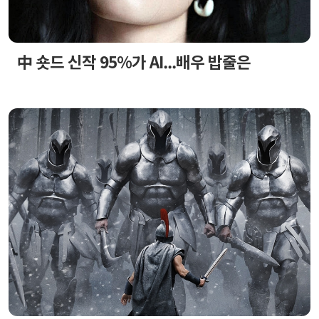
中 숏드 신작 95%가 AI...배우 밥줄은