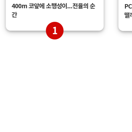
400m 코앞에 소행성이...전율의 순
PC
간
떨
1