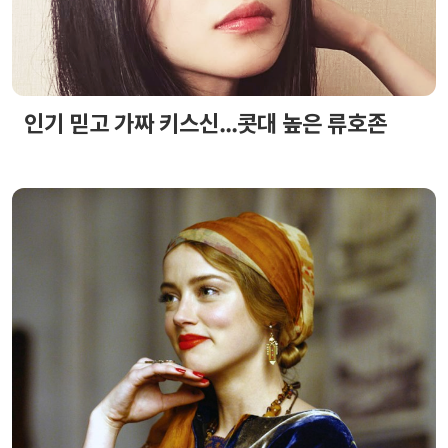
인기 믿고 가짜 키스신...콧대 높은 류호존