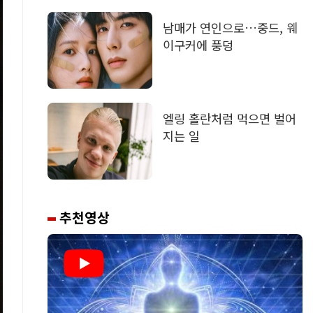
남매가 연인으로…중드, 웨
이구커에 풍덩
엘링 홀란처럼 먹으면 벌어
지는 일
추천영상