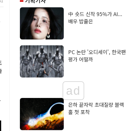
기획기사
41
中 숏드 신작 95%가 AI...
렸
배우 밥줄은
PC 논란 '오디세이', 한국팬
평가 어떨까
조
라
ad
아
은하 끝자락 초대질량 블랙
홀 첫 포착