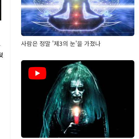
사람은 정말 '제3의 눈'을 가졌나
단
덧