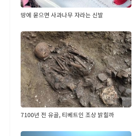
땅에 묻으면 사과나무 자라는 신발
7100년 전 유골, 티베트인 조상 밝힐까