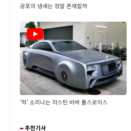
공포의 냄새는 정말 존재할까
'헉' 소리나는 저스틴 비버 롤스로이스
참
추천기사