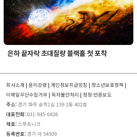
은하 끝자락 초대질량 블랙홀 첫 포착
회사소개
|
윤리강령
|
개인정보취급방침
|
청소년보호정책
|
이메일무단수집거부
|
독자불만처리
|
정정·반론보도
주소:
경기 파주 송학1길 159 2동 402호
대표전화:
031-945-0426
제호:
스푸트니크
등록번호:
경기 아 54509