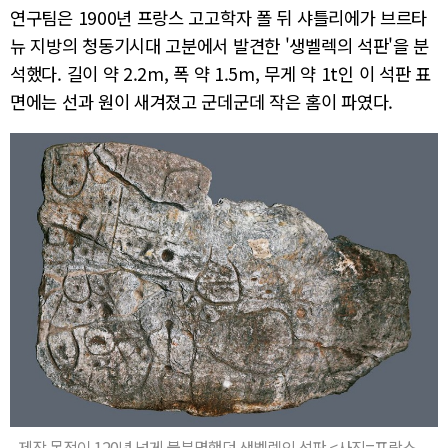
연구팀은 1900년 프랑스 고고학자 폴 뒤 샤틀리에가 브르타
뉴 지방의 청동기시대 고분에서 발견한 '생벨렉의 석판'을 분
석했다. 길이 약 2.2m, 폭 약 1.5m, 무게 약 1t인 이 석판 표
면에는 선과 원이 새겨졌고 군데군데 작은 홈이 파였다.
제작 목적이 120년 넘게 불분명했던 생벨렉의 석판 <사진=프랑스