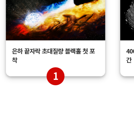
4
은하 끝자락 초대질량 블랙홀 첫 포
간
착
1