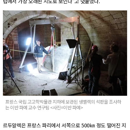
럽에서 가장 오래된 지도로 보인다"고 덧붙였다.
프랑스 국립 고고학박물관 지하에 보관된 생벨렉의 석판을 조사하
는 이반 파예 교수 연구팀 <사진=이반 파예>
르두알렉은 프랑스 파리에서 서쪽으로 500㎞ 정도 떨어진 지