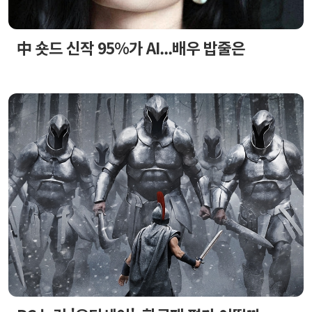
中 숏드 신작 95%가 AI...배우 밥줄은