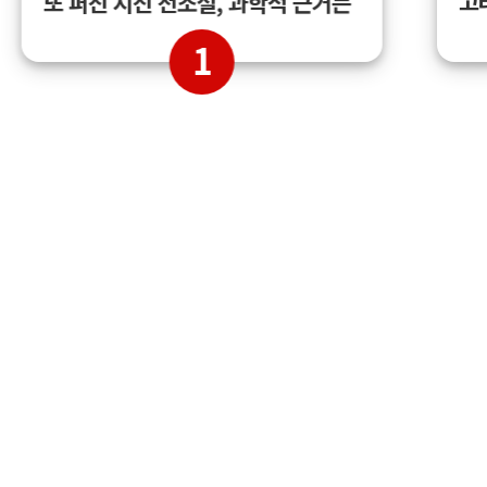
고
또 퍼진 지진 전조설, 과학적 근거는
1