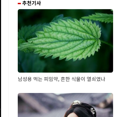
추천기사
남성용 먹는 피임약, 흔한 식물이 열쇠였나