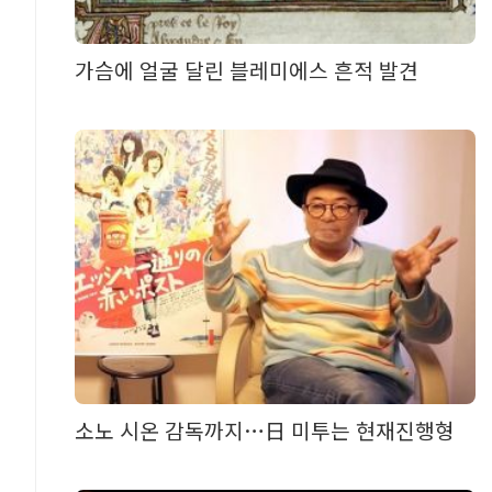
가슴에 얼굴 달린 블레미에스 흔적 발견
소노 시온 감독까지…日 미투는 현재진행형