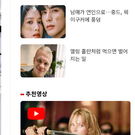
남매가 연인으로…중드, 웨
이구커에 풍덩
엘링 홀란처럼 먹으면 벌어
지는 일
추천영상