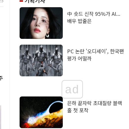
기획기사
25
中 숏드 신작 95%가 AI...
배우 밥줄은
PC 논란 '오디세이', 한국팬
평가 어떨까
주
ad
은하 끝자락 초대질량 블랙
홀 첫 포착