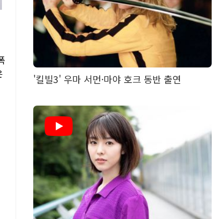
폭
은
'킬빌3' 우마 서먼·마야 호크 동반 출연