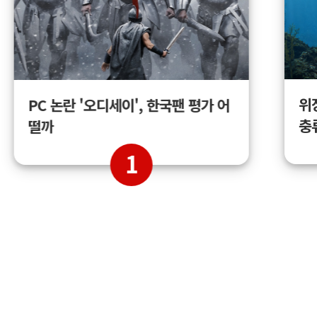
위
PC 논란 '오디세이', 한국팬 평가 어
충
떨까
1