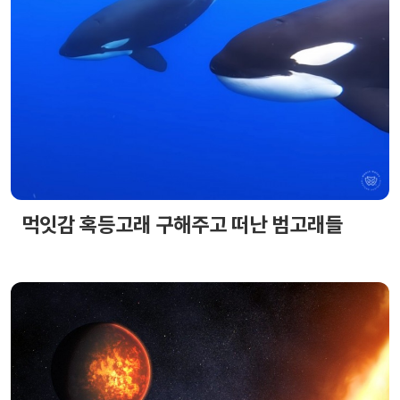
먹잇감 혹등고래 구해주고 떠난 범고래들