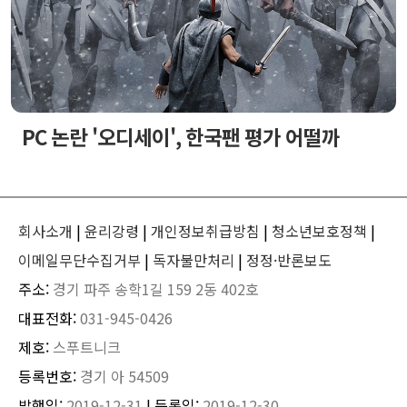
PC 논란 '오디세이', 한국팬 평가 어떨까
회사소개
|
윤리강령
|
개인정보취급방침
|
청소년보호정책
|
이메일무단수집거부
|
독자불만처리
|
정정·반론보도
주소:
경기 파주 송학1길 159 2동 402호
대표전화:
031-945-0426
제호:
스푸트니크
등록번호:
경기 아 54509
발행일:
2019-12-31
| 등록일:
2019-12-30