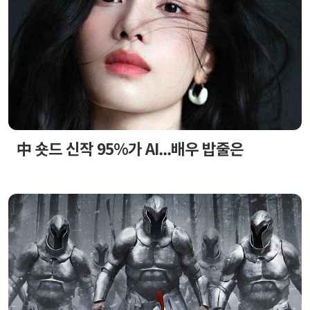
中 숏드 신작 95%가 AI...배우 밥줄은