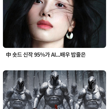
中 숏드 신작 95%가 AI...배우 밥줄은