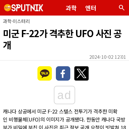
search
과학
엔터
과학·미스터리
미군 F-22가 격추한 UFO 사진 공
개
2024-10-02 12:01
ad
캐나다 상공에서 미군 F-22 스텔스 전투기가 격추한 미확
인 비행물체(UFO)의 이미지가 공개됐다. 한동안 캐나다 국방
부가 비밀에 부친 이 사진은 최근 정보 공개 요청이 빗발쳐 18