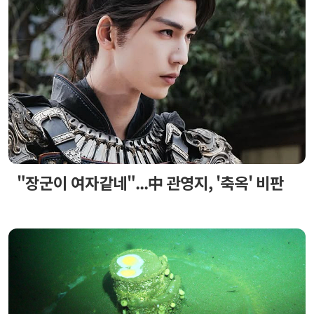
"장군이 여자같네"...中 관영지, '축옥' 비판