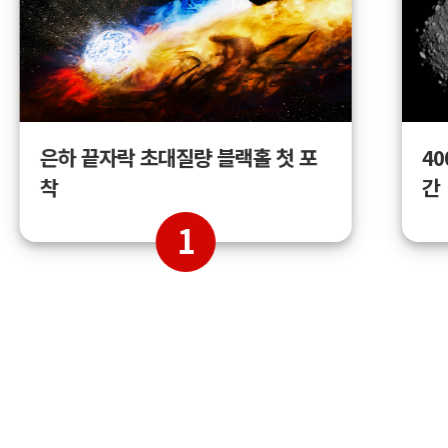
4
은하 끝자락 초대질량 블랙홀 첫 포
간
착
1