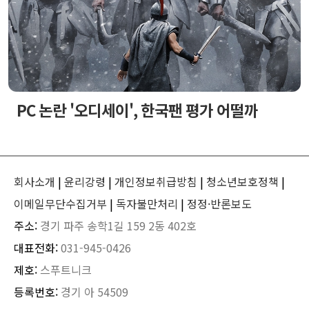
PC 논란 '오디세이', 한국팬 평가 어떨까
회사소개
|
윤리강령
|
개인정보취급방침
|
청소년보호정책
|
이메일무단수집거부
|
독자불만처리
|
정정·반론보도
주소:
경기 파주 송학1길 159 2동 402호
대표전화:
031-945-0426
제호:
스푸트니크
등록번호:
경기 아 54509