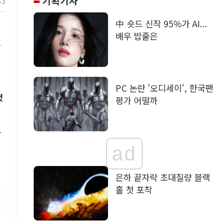
기획기사
33
中 숏드 신작 95%가 AI...
키
배우 밥줄은
갑
PC 논란 '오디세이', 한국팬
렸
평가 어떨까
상
이
ad
은하 끝자락 초대질량 블랙
홀 첫 포착