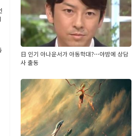
인
에
동
日 인기 아나운서가 아동학대?…야밤에 상담
사 출동
기