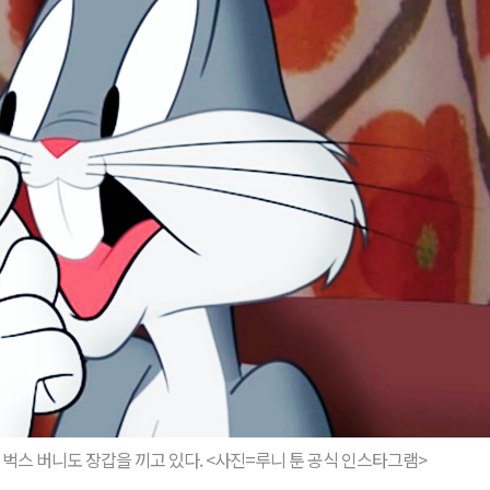
벅스 버니도 장갑을 끼고 있다. <사진=루니 툰 공식 인스타그램>