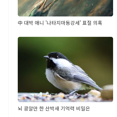
中 대박 애니 '나타지마동강세' 표절 의혹
뇌 콩알만 한 산박새 기억력 비밀은