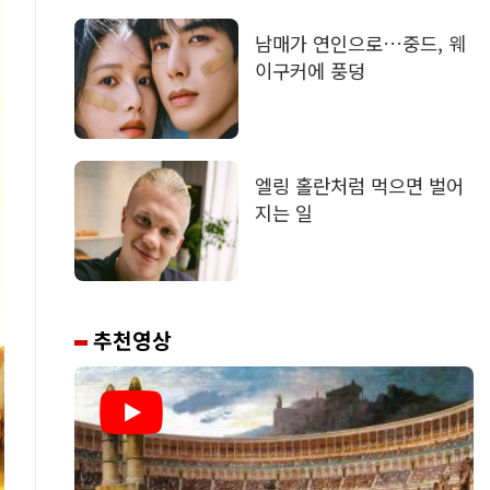
남매가 연인으로…중드, 웨
이구커에 풍덩
엘링 홀란처럼 먹으면 벌어
지는 일
추천영상