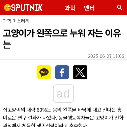
search
과학
엔터
과학·미스터리
고양이가 왼쪽으로 누워 자는 이유
는
2025-06-27 11:06
ad
집고양이의 대략 60%는 몸의 왼쪽을 바닥에 대고 잔다는 흥
미로운 연구 결과가 나왔다. 동물행동학자들은 고양이가 진화
과정에서 체득한 생존전략이라고 추측했다.