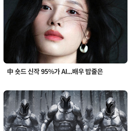
中 숏드 신작 95%가 AI...배우 밥줄은