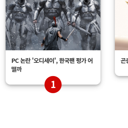
곤
PC 논란 '오디세이', 한국팬 평가 어
떨까
1