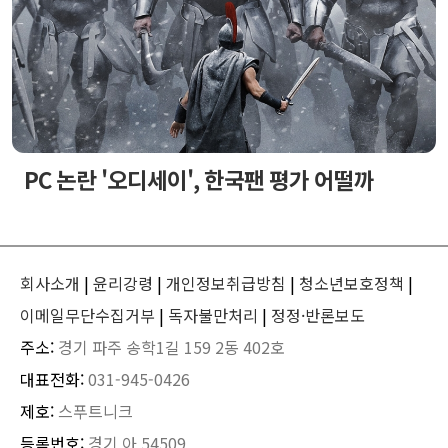
PC 논란 '오디세이', 한국팬 평가 어떨까
회사소개
|
윤리강령
|
개인정보취급방침
|
청소년보호정책
|
이메일무단수집거부
|
독자불만처리
|
정정·반론보도
주소:
경기 파주 송학1길 159 2동 402호
대표전화:
031-945-0426
제호:
스푸트니크
등록번호:
경기 아 54509