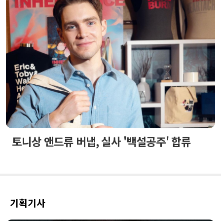
토니상 앤드류 버냅, 실사 '백설공주' 합류
기획기사