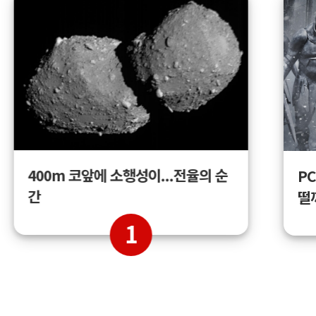
400m 코앞에 소행성이...전율의 순
PC
간
떨
1