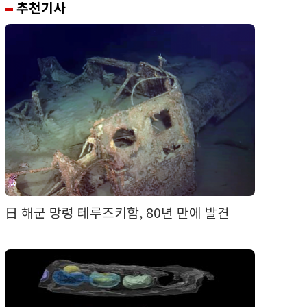
추천기사
日 해군 망령 테루즈키함, 80년 만에 발견