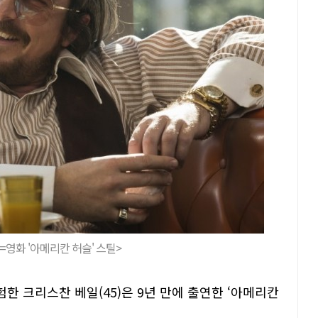
=영화 '아메리칸 허슬' 스틸>
험한 크리스찬 베일(45)은 9년 만에 출연한 ‘아메리칸