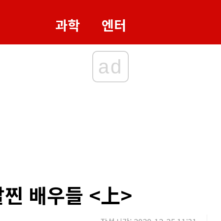
과학
엔터
ad
살찐 배우들 <上>