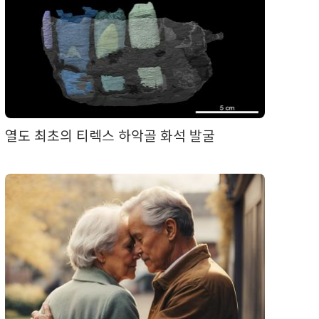
열도 최초의 티렉스 하악골 화석 발굴