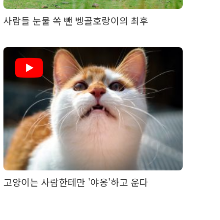
사람들 눈물 쏙 뺀 벵골호랑이의 최후
고양이는 사람한테만 '야옹'하고 운다