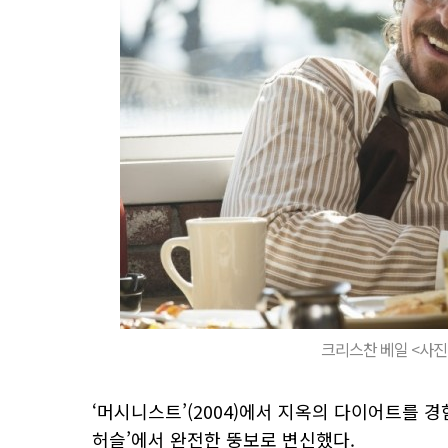
크리스찬 베일 <사진
‘머시니스트’(2004)에서 지옥의 다이어트를 경
허슬’에서 완전한 뚱보로 변신했다.