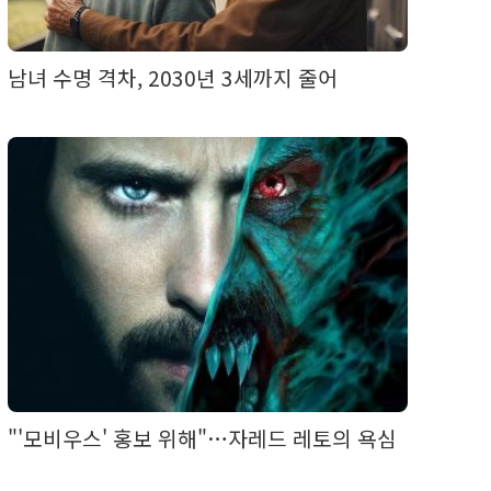
남녀 수명 격차, 2030년 3세까지 줄어
"'모비우스' 홍보 위해"…자레드 레토의 욕심