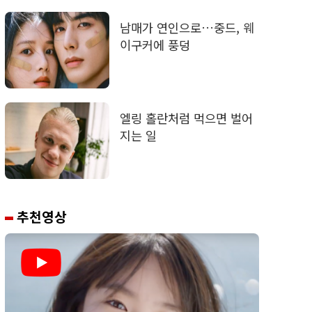
남매가 연인으로…중드, 웨
이구커에 풍덩
엘링 홀란처럼 먹으면 벌어
지는 일
추천영상