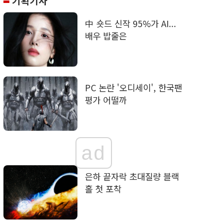
기획기사
中 숏드 신작 95%가 AI...
배우 밥줄은
PC 논란 '오디세이', 한국팬
평가 어떨까
ad
은하 끝자락 초대질량 블랙
홀 첫 포착