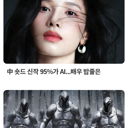
中 숏드 신작 95%가 AI...배우 밥줄은