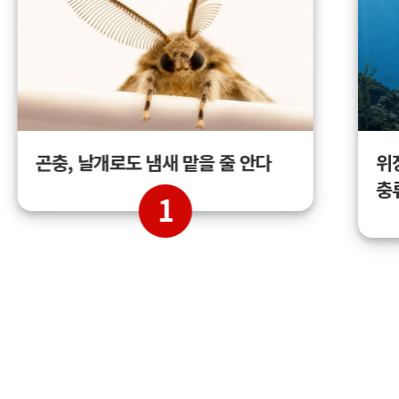
곤충, 날개로도 냄새 맡을 줄 안다
위
충
1