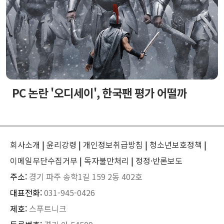
PC 논란 '오디세이', 한국팬 평가 어떨까
회사소개
|
윤리강령
|
개인정보취급방침
|
청소년보호정책
|
이메일무단수집거부
|
독자불만처리
|
정정·반론보도
주소:
경기 파주 송학1길 159 2동 402호
대표전화:
031-945-0426
제호:
스푸트니크