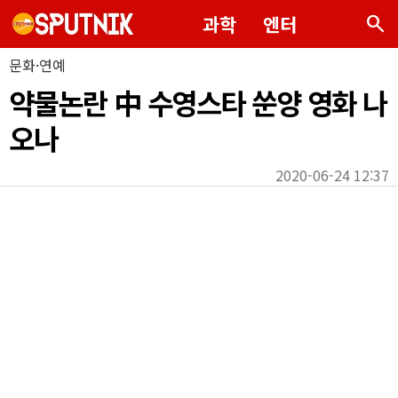
search
과학
엔터
문화·연예
약물논란 中 수영스타 쑨양 영화 나
오나
2020-06-24 12:37