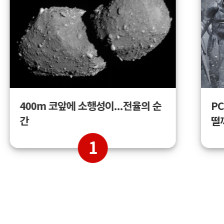
400m 코앞에 소행성이...전율의 순
PC
간
떨
1