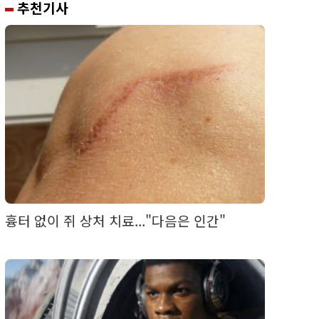
추천기사
흉터 없이 쥐 상처 치료..."다음은 인간"