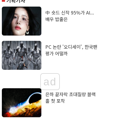
기획기사
中 숏드 신작 95%가 AI...
배우 밥줄은
PC 논란 '오디세이', 한국팬
평가 어떨까
ad
은하 끝자락 초대질량 블랙
홀 첫 포착