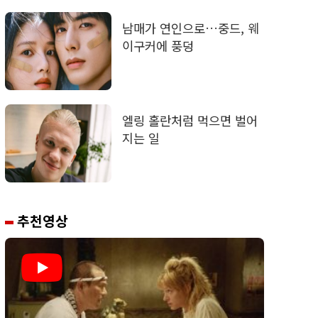
남매가 연인으로…중드, 웨
이구커에 풍덩
엘링 홀란처럼 먹으면 벌어
지는 일
추천영상