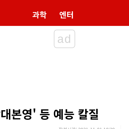
과학
엔터
ad
락대본영' 등 예능 칼질