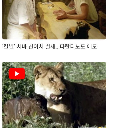
'킬빌' 치바 신이치 별세...타란티노도 애도