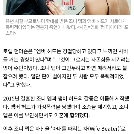
유년 시절 부모로부터 학대를 받은 조니 뎁과 앰버 허드가 서로에게
폭력적이었다는 전문가 증언이 나왔다. <사진=영화 '럼 다이어리' 포
스터>
로렐 앤더슨은 “앰버 허드는 경멸당하고 있다고 느끼면 시비
를 거는 경향이 있다”며 “그것이 그로서는 자존심을 지키려는
방어 수단이었다. 조니 뎁이 그만두려고 하면 때려서라도 붙
잡으려 했다. 일단 판이 벌어지면 두 사람 모두 폭력적이었
다”고 말했다.
2015년 결혼한 조니 뎁과 앰버 허드의 갈등은 이듬해 시작됐
다. 앰버 허드가 가정폭력을 당했다며 소송을 제기했고, 조니
뎁은 이를 부인하면서도 이혼에 합의했다.
이후 조니 뎁은 자신을 ‘아내를 때리는 자(Wife Beater)’로