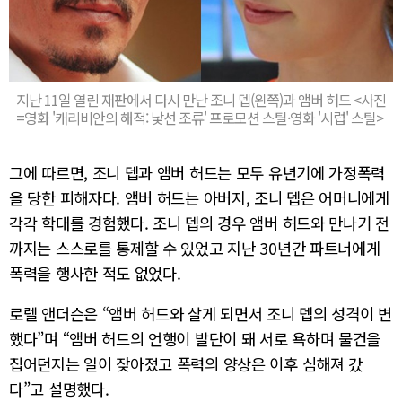
지난 11일 열린 재판에서 다시 만난 조니 뎁(왼쪽)과 앰버 허드 <사진
=영화 '캐리비안의 해적: 낯선 조류' 프로모션 스틸·영화 '시럽' 스틸>
그에 따르면, 조니 뎁과 앰버 허드는 모두 유년기에 가정폭력
을 당한 피해자다. 앰버 허드는 아버지, 조니 뎁은 어머니에게
각각 학대를 경험했다. 조니 뎁의 경우 앰버 허드와 만나기 전
까지는 스스로를 통제할 수 있었고 지난 30년간 파트너에게
폭력을 행사한 적도 없었다.
로렐 앤더슨은 “앰버 허드와 살게 되면서 조니 뎁의 성격이 변
했다”며 “앰버 허드의 언행이 발단이 돼 서로 욕하며 물건을
집어던지는 일이 잦아졌고 폭력의 양상은 이후 심해져 갔
다”고 설명했다.