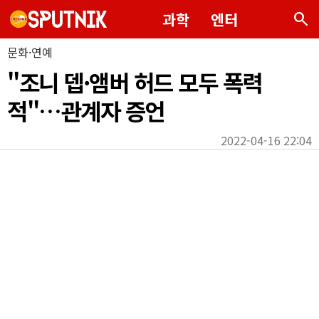
search
과학
엔터
문화·연예
"조니 뎁·앰버 허드 모두 폭력
적"…관계자 증언
2022-04-16 22:04