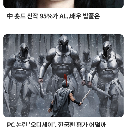
中 숏드 신작 95%가 AI...배우 밥줄은
PC 논란 '오디세이', 한국팬 평가 어떨까