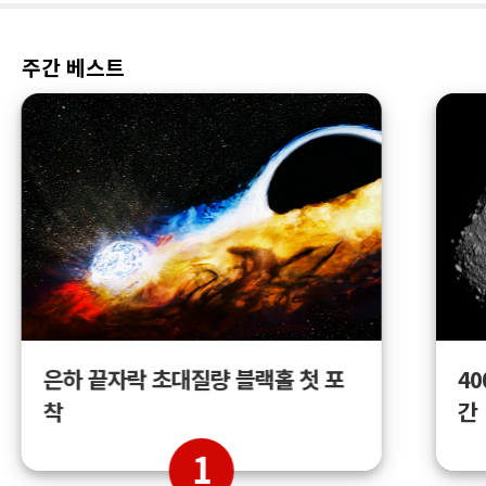
주간 베스트
4
은하 끝자락 초대질량 블랙홀 첫 포
간
착
1