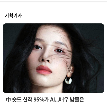
기획기사
中 숏드 신작 95%가 AI...배우 밥줄은