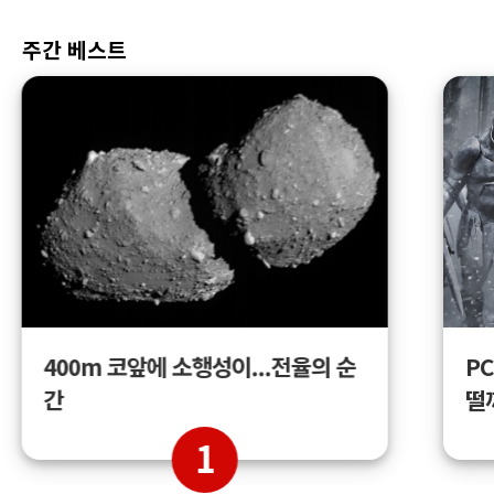
주간 베스트
400m 코앞에 소행성이...전율의 순
PC
간
떨
1