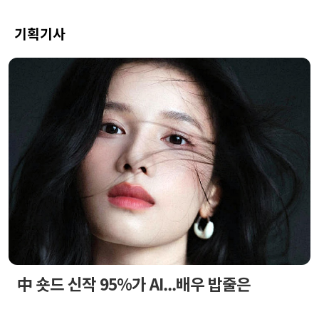
기획기사
中 숏드 신작 95%가 AI...배우 밥줄은